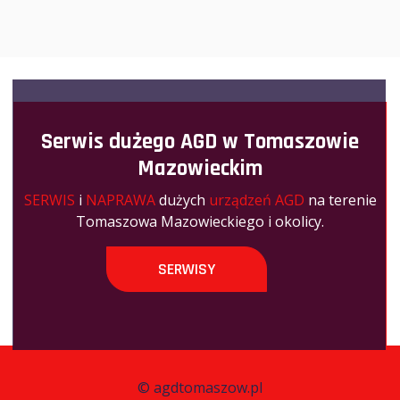
Serwis dużego AGD w Tomaszowie
Mazowieckim
SERWIS
i
NAPRAWA
dużych
urządzeń AGD
na terenie
Tomaszowa Mazowieckiego i okolicy.
SERWISY
©
agdtomaszow.pl