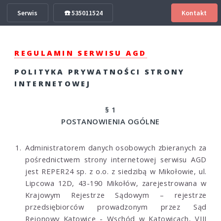
Serwis
☎️ 535011524
Kontakt