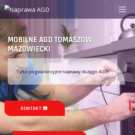
AGD MOBILNE TOMASZÓW
MAZOWIECKI
Nie naprawiamy sprzętu AGD na gwarancji!
KONTAKT ☎️