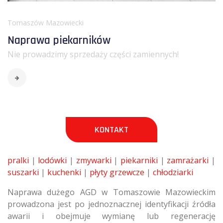
Tomaszów Mazowiecki
Naprawa piekarników
Nie prowadzimy sprzedaży części zamiennych!
KONTAKT
pralki
|
lodówki
|
zmywarki
|
piekarniki
|
zamrażarki
|
suszarki
|
kuchenki
|
płyty grzewcze
|
chłodziarki
Naprawa dużego AGD w Tomaszowie Mazowieckim
prowadzona jest po jednoznacznej identyfikacji źródła
awarii i obejmuje wymianę lub regenerację